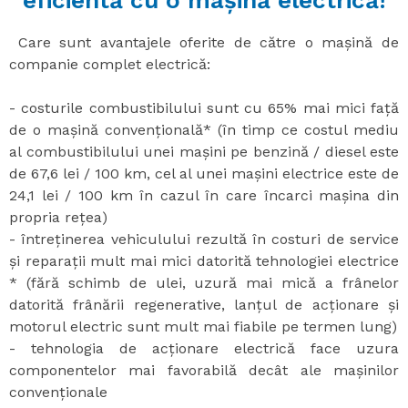
eficientă cu o mașină electrică!
Care sunt avantajele oferite de către o mașină de
companie complet electrică:
- costurile combustibilului sunt cu 65% mai mici față
de o mașină convențională* (în timp ce costul mediu
al combustibilului unei mașini pe benzină / diesel este
de 67,6 lei / 100 km, cel al unei mașini electrice este de
24,1 lei / 100 km în cazul în care încarci mașina din
propria rețea)
- întreținerea vehiculului rezultă în costuri de service
și reparații mult mai mici datorită tehnologiei electrice
* (fără schimb de ulei, uzură mai mică a frânelor
datorită frânării regenerative, lanțul de acționare și
motorul electric sunt mult mai fiabile pe termen lung)
- tehnologia de acționare electrică face uzura
componentelor mai favorabilă decât ale mașinilor
convenționale