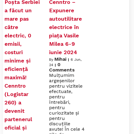
Poșta Serbiei
Cenntro –
a făcut un
Expunere
mare pas
autoutilitare
către
electrice în
electric, 0
piața Vasile
emisii,
Milea 6-9
costuri
iunie 2024
Mihai
minime și
By
|
6
Jun,
0
24
|
eficiență
Comments
Mulțumim
maximă!
argeșenilor
Cenntro
pentru vizitele
efectuate,
(Logistar
pentru
260) a
întrebări,
pentru
devenit
curiozitate și
pentru
partenerul
discuțiile
oficial și
avute! În cele 4