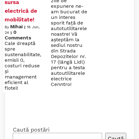
zile de
sursa
expunere ne-
electrică de
am bucurat de
un interes
mobilitate!
sporit față de
Mihai
By
|
18
Jun,
autotutilitarele
0
24
|
noastre! Vă
Comments
așteptăm la
Cale dreaptă
sediul nostru
spre
din Strada
sustenabilitate,
Depozitelor nr.
emisii 0,
17 (lângă Lidl)
costuri reduse
pentru a testa
și
autoutilitarele
management
electrice
eficient al
Cenntro!
flotei!
Caută postări
Caută