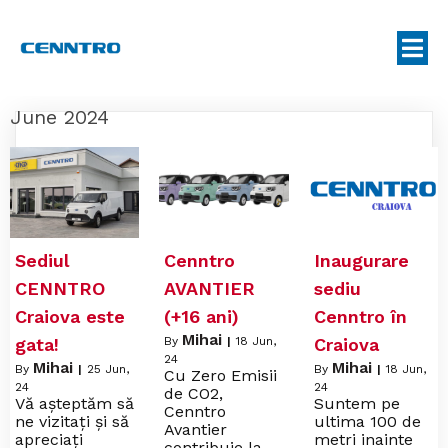
June 2024
Sediul
Cenntro
Inaugurare
CENNTRO
AVANTIER
sediu
Craiova este
(+16 ani)
Cenntro în
Mihai
gata!
By
|
18
Jun,
Craiova
24
Mihai
Mihai
By
|
25
Jun,
By
|
18
Jun,
Cu Zero Emisii
24
24
de CO2,
Vă așteptăm să
Suntem pe
Cenntro
ne vizitați și să
ultima 100 de
Avantier
apreciați
metri inainte
contribuie la