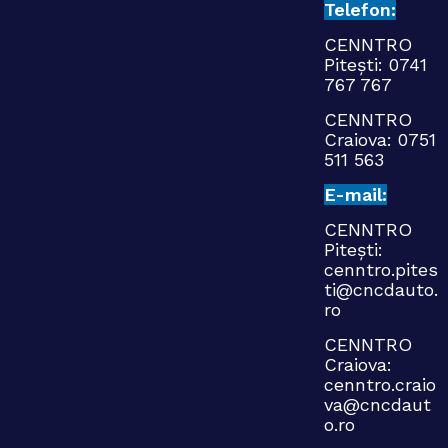
Telefon:
CENNTRO
Pitești:
0741
767 767
CENNTRO
Craiova:
0751
511 563
E-mail:
CENNTRO
Pitești:
cenntro.pites
ti@cncdauto.
ro
CENNTRO
Craiova:
cenntro.craio
va@cncdaut
o.ro