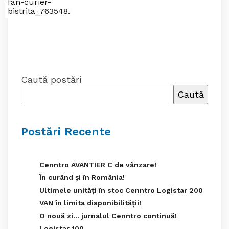
fan-curier-
bistrita_763548.html
Caută postări
Caută
Postări Recente
Cenntro AVANTIER C de vânzare!
În curând și în România!
Ultimele unități în stoc Cenntro Logistar 200
VAN în limita disponibilității!
O nouă zi… jurnalul Cenntro continuă!
Logistar 100