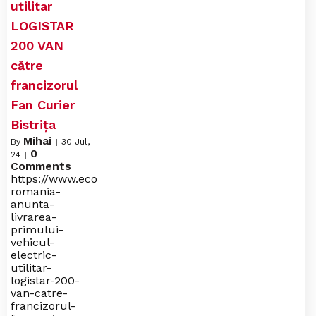
utilitar
LOGISTAR
200 VAN
către
francizorul
Fan Curier
Bistrița
Mihai
By
|
30
Jul,
0
24
|
Comments
https://www.economica.net/cenntro-
romania-
anunta-
livrarea-
primului-
vehicul-
electric-
utilitar-
logistar-200-
van-catre-
francizorul-