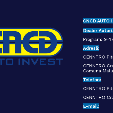
CNCD AUTO I
Dealer Auto
Program: 9–17
Adresă:
CENNTRO Piteș
CENNTRO Cra
Comuna Malu
Telefon:
CENNTRO Pit
CENNTRO Cra
E-mail: