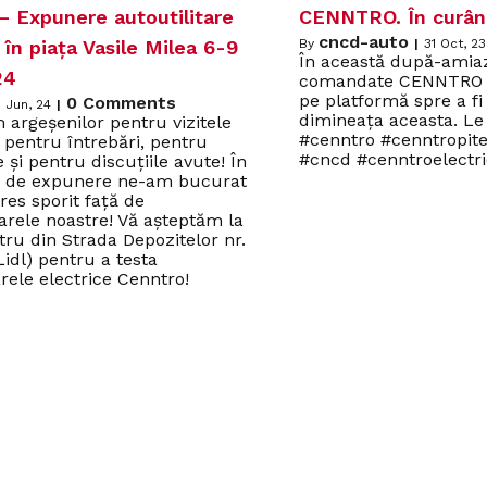
– Expunere autoutilitare
CENNTRO. În curând,
cncd-auto
 în piața Vasile Milea 6-9
By
|
31
Oct, 23
În această după-amia
24
comandate CENNTRO a
pe platformă spre a fi 
0 Comments
6
Jun, 24
|
dimineața aceasta. Le
argeșenilor pentru vizitele
#cenntro #cenntropite
 pentru întrebări, pentru
#cncd #cenntroelectri
e și pentru discuțiile avute! În
le de expunere ne-am bucurat
res sporit față de
tarele noastre! Vă așteptăm la
tru din Strada Depozitelor nr.
Lidl) pentru a testa
arele electrice Cenntro!