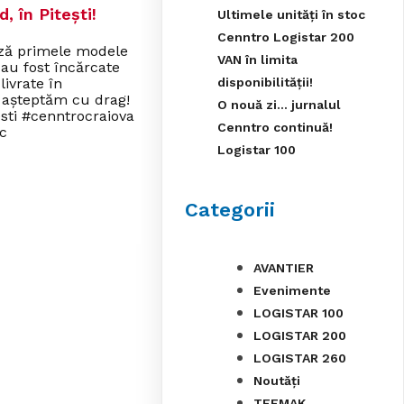
 în Pitești!
Ultimele unități în stoc
Cenntro Logistar 200
ză primele modele
VAN în limita
u fost încărcate
disponibilității!
livrate în
 așteptăm cu drag!
O nouă zi… jurnalul
sti #cenntrocraiova
Cenntro continuă!
c
Logistar 100
Categorii
AVANTIER
Evenimente
LOGISTAR 100
LOGISTAR 200
LOGISTAR 260
Noutăți
TEEMAK