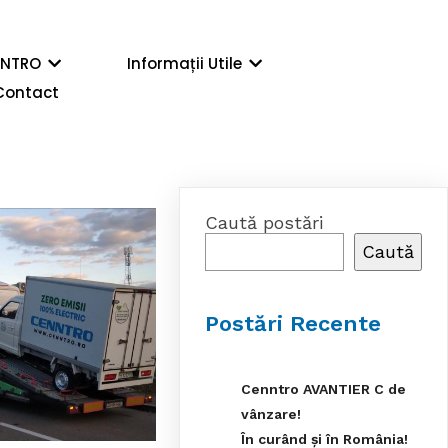
NNTRO
Informații Utile
Contact
Caută postări
Caută
Postări Recente
Cenntro AVANTIER C de
vânzare!
În curând și în România!