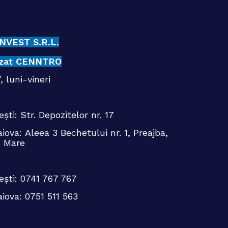
NVEST S.R.L.
rizat CENNTRO
, luni-vineri
ti: Str. Depozitelor nr. 17
iova:
Aleea 3 Bechetului nr. 1, Preajba,
 Mare
ești:
0741 767 767
iova:
0751 511 563