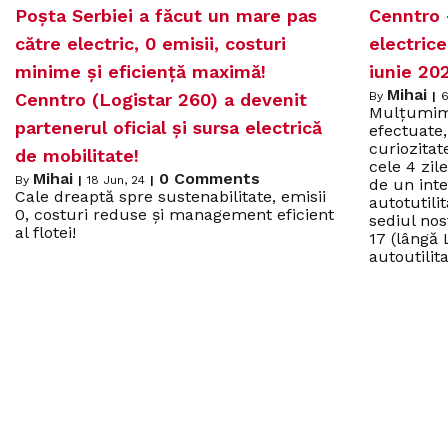
Poșta Serbiei a făcut un mare pas
Cenntro 
către electric, 0 emisii, costuri
electrice
minime și eficiență maximă!
iunie 20
Mihai
Cenntro (Logistar 260) a devenit
By
|
Mulțumim 
partenerul oficial și sursa electrică
efectuate,
curiozitat
de mobilitate!
cele 4 zi
Mihai
0 Comments
By
|
18
Jun, 24
|
de un inte
Cale dreaptă spre sustenabilitate, emisii
autotutili
0, costuri reduse și management eficient
sediul nos
al flotei!
17 (lângă 
autoutilit